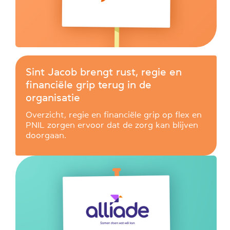
Sint Jacob brengt rust, regie en
financiële grip terug in de
organisatie
Overzicht, regie en financiële grip op flex en
PNIL zorgen ervoor dat de zorg kan blijven
doorgaan.