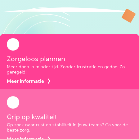
Zorgeloos plannen
Meer doen in minder tijd. Zonder frustratie en gedoe. Zo
geregeld!
Meer informatie
Grip op kwaliteit
Op zoek naar rust en stabiliteit in jouw teams? Ga voor de
beste zorg.